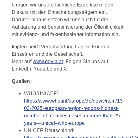
bringen wir unsere fachliche Expertise in den
Diskurs mit den Entscheidungsträgern ein.
Darüber hinaus setzen wir uns auch für die
Aufklärung und Sensibilisierung der Öffentlichkeit
mit evidenz- und faktenbasierter Information ein.
Impfen heißt Verantwortung tragen. Für den
Einzelnen und die Gesellschaft.
Mehr auf
www.oevih.at
. Folgen Sie uns auf
LinkedIn, Youtube und X.
Quellen:
WHO/UNICEF:
https://www.who.int/europe/de/news/item/13-
03-2025-european-region-reports-highest-
number-of-measles-cases-in-more-than-25-
years—unicef–who-europe
UNICEF Deutschland:
https://www.unicef.de/informieren/aktuelles/blog/-