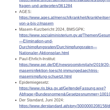
fragen-und-antworten/361284
AGES:
https://www.ages.at/mensch/krankheit/krankheitser
von-a-bis-z/masern
Masern-Kurzbericht 2024, BMSGPK:
https://www.sozialministerium.gv.at/Themen/Gesu
—Elimination-und-
Durchimpfungsraten/Durchimpfungsraten—
Nationaler-Aktionsplan.html
Paul-Ehrlich-Institut:
https://www.pei.de/DE/newsroom/pm/jahr/2019/20-
maserninfektion-loescht-immungedaechtnis-
masernimpfung-schuetzt.html
Epidemiegesetz:
https://www.ris.bka.gv.at/GeltendeFassung.wxe?
Abfrage=Bundesnormen&Gesetzesnummer=1001
Der Standard, Juni 2024:
https://www.derstandard.at/story/3000000208158/d