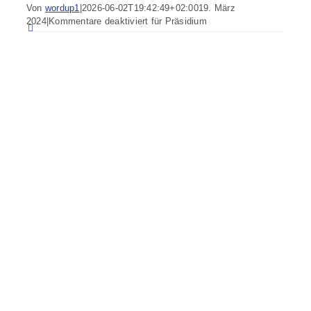
Von
wordup1
|
2026-06-02T19:42:49+02:00
19. März
2024
|
Kommentare deaktiviert
für Präsidium