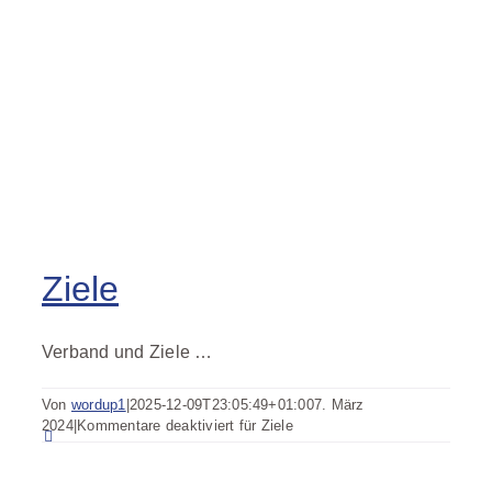
Ziele
Verband und Ziele …
Von
wordup1
|
2025-12-09T23:05:49+01:00
7. März
2024
|
Kommentare deaktiviert
für Ziele